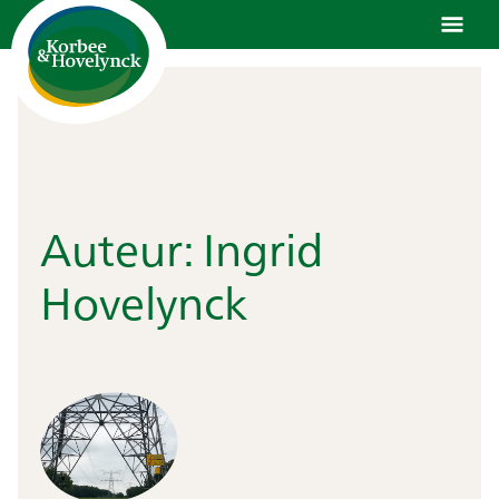
Ga
naar
de
inhoud
Auteur:
Ingrid
Hovelynck