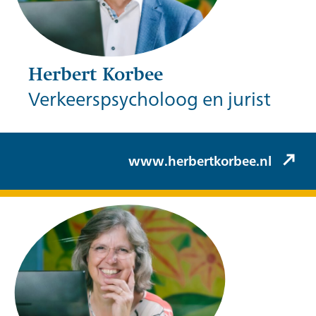
Herbert Korbee
Verkeerspsycholoog en jurist
Herbert Korbee (Korbee & Hovelynck)
www.herbertkorbee.nl