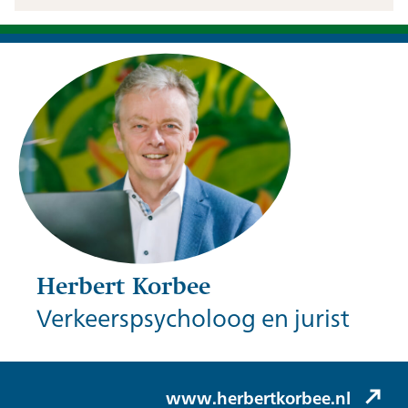
Herbert Korbee
Verkeerspsycholoog en jurist
Herbert Korbee (Korbee & Hovelynck)
www.herbertkorbee.nl