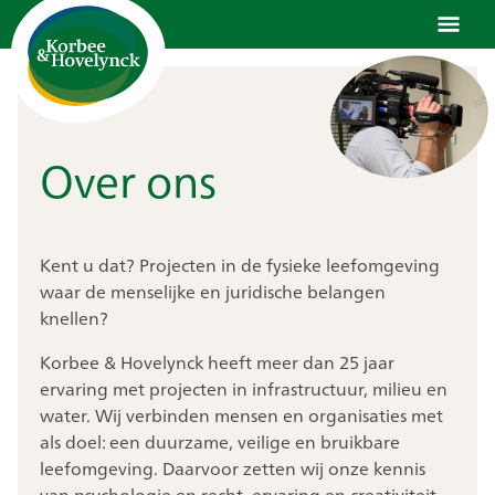
Ga
naar
de
inhoud
Over ons
Kent u dat? Projecten in de fysieke leefomgeving
waar de menselijke en juridische belangen
knellen?
Korbee & Hovelynck heeft meer dan 25 jaar
ervaring met projecten in infrastructuur, milieu en
water. Wij verbinden mensen en organisaties met
als doel: een duurzame, veilige en bruikbare
leefomgeving. Daarvoor zetten wij onze kennis
van psychologie en recht, ervaring en creativiteit