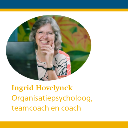
Ingrid Hovelynck
Organisatiepsycholoog,
teamcoach en coach