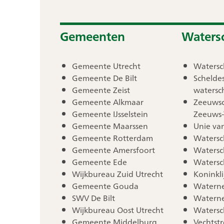
Gemeenten
Waters
Gemeente Utrecht
Waters
Gemeente De Bilt
Schelde
Gemeente Zeist
waters
Gemeente Alkmaar
Zeeuwsc
Gemeente IJsselstein
Zeeuws-
Gemeente Maarssen
Unie va
Gemeente Rotterdam
Watersc
Gemeente Amersfoort
Watersc
Gemeente Ede
Watersc
Wijkbureau Zuid Utrecht
Koninkl
Gemeente Gouda
Watern
SWV De Bilt
Watern
Wijkbureau Oost Utrecht
Waters
Gemeente Middelburg
Vechtst