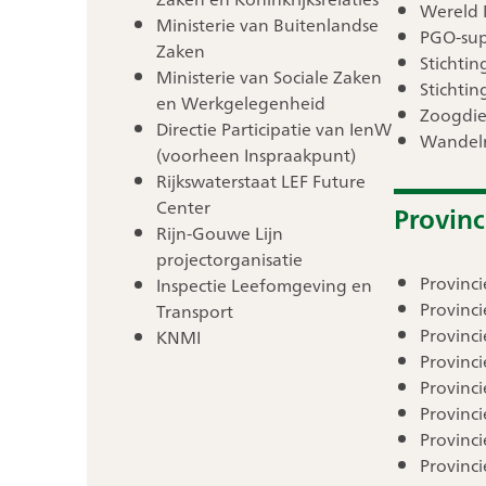
Wereld 
Ministerie van Buitenlandse
PGO-su
Zaken
Stichtin
Ministerie van Sociale Zaken
Stichtin
en Werkgelegenheid
Zoogdie
Directie Participatie van IenW
Wandel
(voorheen Inspraakpunt)
Rijkswaterstaat LEF Future
Center
Provinc
Rijn-Gouwe Lijn
projectorganisatie
Provinc
Inspectie Leefomgeving en
Provinci
Transport
Provinci
KNMI
Provinci
Provinc
Provinc
Provinc
Provinc