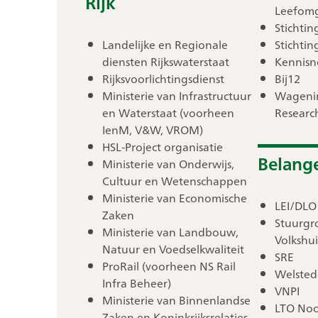
Rijk
Leefom
Stichti
Landelijke en Regionale
Stichtin
diensten Rijkswaterstaat
Kennisn
Rijksvoorlichtingsdienst
Bij12
Ministerie van Infrastructuur
Wagenin
en Waterstaat (voorheen
Researc
IenM, V&W, VROM)
HSL-Project organisatie
Belang
Ministerie van Onderwijs,
Cultuur en Wetenschappen
Ministerie van Economische
LEI/DLO
Zaken
Stuurgr
Ministerie van Landbouw,
Volkshui
Natuur en Voedselkwaliteit
SRE
ProRail (voorheen NS Rail
Welsted
Infra Beheer)
VNPI
Ministerie van Binnenlandse
LTO Noo
Zaken en Koninkrijksrelaties