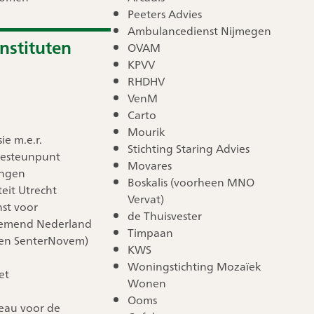
Peeters Advies
Ambulancedienst Nijmegen
nstituten
OVAM
KPVV
RHDHV
VenM
Carto
Mourik
e m.e.r.
Stichting Staring Advies
iesteunpunt
Movares
ngen
Boskalis (voorheen MNO
teit Utrecht
Vervat)
nst voor
de Thuisvester
emend Nederland
Timpaan
en SenterNovem)
KWS
Woningstichting Mozaïek
et
Wonen
Ooms
eau voor de