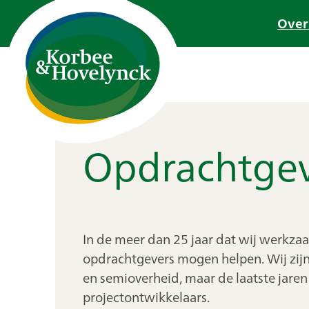
Ga
Over
naar
de
inhoud
Opdrachtgev
In de meer dan 25 jaar dat wij werkzaa
opdrachtgevers mogen helpen. Wij zijn b
en semioverheid, maar de laatste jaren
projectontwikkelaars.