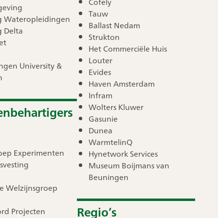
Cofely
geving
Tauw
ng Wateropleidingen
Ballast Nedam
g Delta
Strukton
et
Het Commerciële Huis
Louter
gen University &
Evides
h
Haven Amsterdam
Infram
Wolters Kluwer
enbehartigers
Gasunie
Dunea
WarmtelinQ
oep Experimenten
Hynetwork Services
svesting
Museum Boijmans van
Beuningen
e Welzijnsgroep
Regio’s
rd Projecten