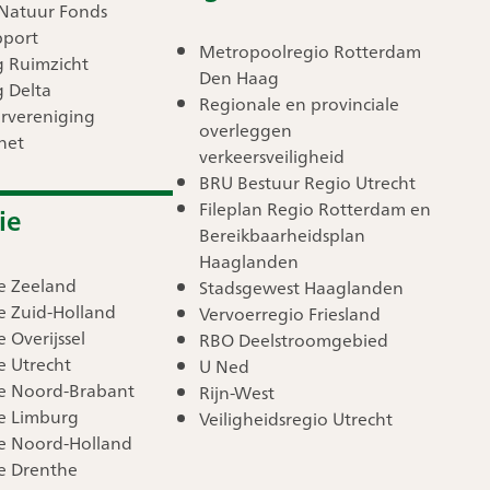
Natuur Fonds
pport
Metropoolregio Rotterdam
g Ruimzicht
Den Haag
g Delta
Regionale en provinciale
rvereniging
overleggen
net
verkeersveiligheid
BRU Bestuur Regio Utrecht
Fileplan Regio Rotterdam en
ie
Bereikbaarheidsplan
Haaglanden
ie Zeeland
Stadsgewest Haaglanden
e Zuid-Holland
Vervoerregio Friesland
e Overijssel
RBO Deelstroomgebied
e Utrecht
U Ned
ie Noord-Brabant
Rijn-West
ie Limburg
Veiligheidsregio Utrecht
ie Noord-Holland
ie Drenthe