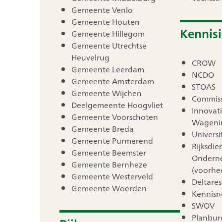
Gemeente Venlo
Gemeente Houten
Kennisi
Gemeente Hillegom
Gemeente Utrechtse
Heuvelrug
CROW
Gemeente Leerdam
NCDO
Gemeente Amsterdam
STOAS
Gemeente Wijchen
Commissi
Deelgemeente Hoogvliet
Innovat
Gemeente Voorschoten
Wageni
Gemeente Breda
Universi
Gemeente Purmerend
Rijksdie
Gemeente Beemster
Ondern
Gemeente Bernheze
(voorhe
Gemeente Westerveld
Deltares
Gemeente Woerden
Kennisn
SWOV
Planbur