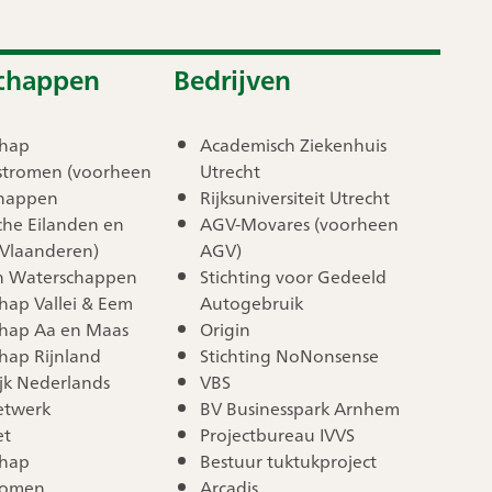
chappen
Bedrijven
chap
Academisch Ziekenhuis
stromen (voorheen
Utrecht
chappen
Rijksuniversiteit Utrecht
he Eilanden en
AGV-Movares (voorheen
Vlaanderen)
AGV)
n Waterschappen
Stichting voor Gedeeld
hap Vallei & Eem
Autogebruik
hap Aa en Maas
Origin
hap Rijnland
Stichting NoNonsense
ijk Nederlands
VBS
etwerk
BV Businesspark Arnhem
et
Projectbureau IVVS
chap
Bestuur tuktukproject
romen
Arcadis