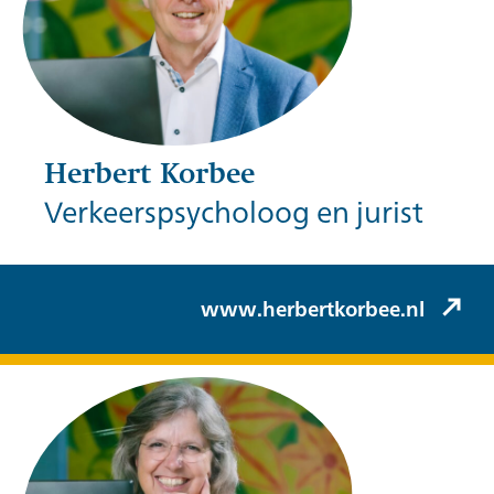
Herbert Korbee
Verkeerspsycholoog en jurist
Herbert Korbee (Korbee & Hovelynck)
www.herbertkorbee.nl