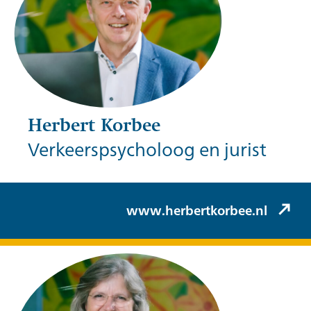
Herbert Korbee
Verkeerspsycholoog en jurist
Herbert Korbee (Korbee & Hovelynck)
www.herbertkorbee.nl