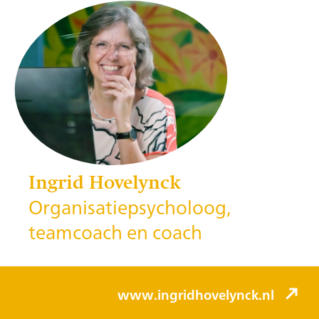
Ingrid Hovelynck
Organisatiepsycholoog,
teamcoach en coach
www.ingridhovelynck.nl