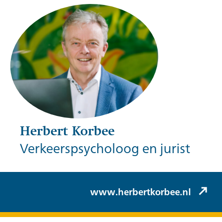
Herbert Korbee
Verkeerspsycholoog en jurist
Herbert Korbee (Korbee & Hovelynck)
www.herbertkorbee.nl