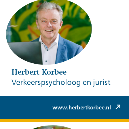
Herbert Korbee
Verkeerspsycholoog en jurist
Herbert Korbee (Korbee & Hovelynck)
www.herbertkorbee.nl