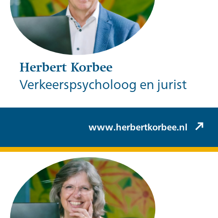
Herbert Korbee
Verkeerspsycholoog en jurist
Herbert Korbee (Korbee & Hovelynck)
www.herbertkorbee.nl