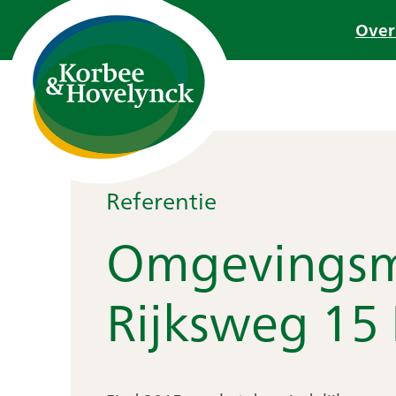
Ga
Over
naar
de
inhoud
Referentie
Omgevings
Rijksweg 15