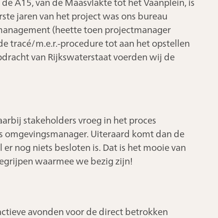
 de A15, van de Maasvlakte tot het Vaanplein, is
ste jaren van het project was ons bureau
management (heette toen projectmanager
 de tracé/m.e.r.-procedure tot aan het opstellen
opdracht van Rijkswaterstaat voerden wij de
arbij stakeholders vroeg in het proces
 als omgevingsmanager. Uiteraard komt dan de
er nog niets besloten is. Dat is het mooie van
begrijpen waarmee we bezig zijn!
ractieve avonden voor de direct betrokken