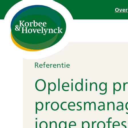
Ga
Over
naar
de
inhoud
Referentie
Opleiding pr
procesmana
jonge profes