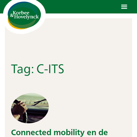
Ga
naar
de
inhoud
Tag:
C-ITS
Connected mobility en de