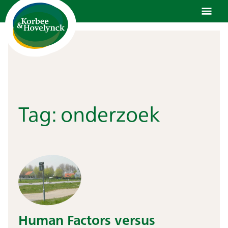
Ga
naar
de
inhoud
Tag:
onderzoek
Human Factors versus