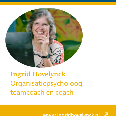
Ingrid Hovelynck
Organisatiepsycholoog,
teamcoach en coach
www.ingridhovelynck.nl