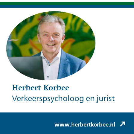
Herbert Korbee
Verkeerspsycholoog en jurist
Herbert Korbee (Korbee & Hovelynck)
www.herbertkorbee.nl