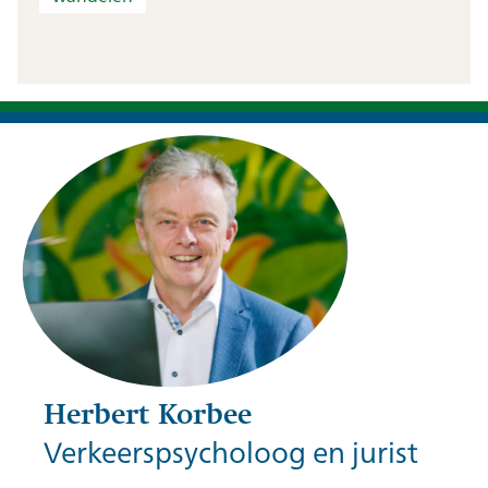
Herbert Korbee
Verkeerspsycholoog en jurist
Herbert Korbee (Korbee & Hovelynck)