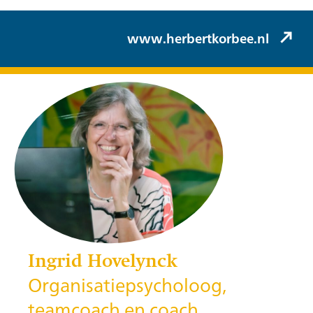
www.herbertkorbee.nl
Ingrid Hovelynck
Organisatiepsycholoog,
teamcoach en coach