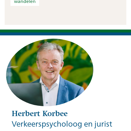
wandelen
Herbert Korbee
Verkeerspsycholoog en jurist
Herbert Korbee (Korbee & Hovelynck)