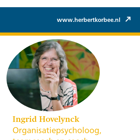
www.herbertkorbee.nl
Ingrid Hovelynck
Organisatiepsycholoog,