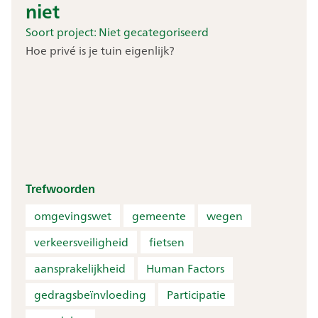
niet
Soort project:
Niet gecategoriseerd
Hoe privé is je tuin eigenlijk?
Trefwoorden
omgevingswet
gemeente
wegen
verkeersveiligheid
fietsen
aansprakelijkheid
Human Factors
gedragsbeïnvloeding
Participatie