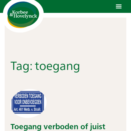
Ga
naar
de
inhoud
Tag:
toegang
Toegang verboden of juist