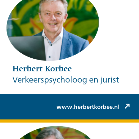
Herbert Korbee
Verkeerspsycholoog en jurist
Herbert Korbee (Korbee & Hovelynck)
www.herbertkorbee.nl