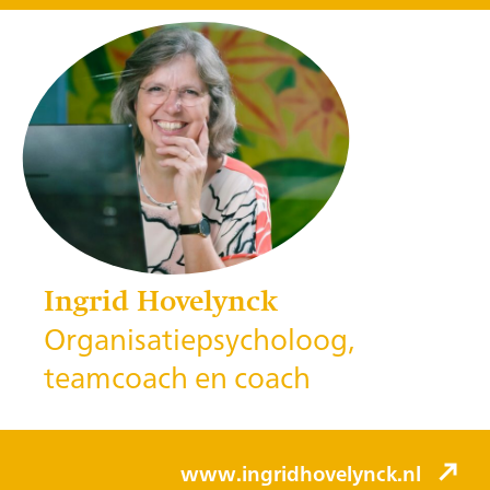
Ingrid Hovelynck
Organisatiepsycholoog,
teamcoach en coach
www.ingridhovelynck.nl