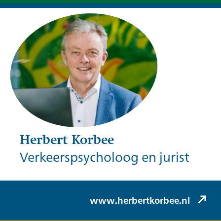
Herbert Korbee
Verkeerspsycholoog en jurist
Herbert Korbee (Korbee & Hovelynck)
www.herbertkorbee.nl