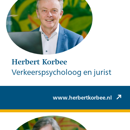
Herbert Korbee
Verkeerspsycholoog en jurist
Herbert Korbee (Korbee & Hovelynck)
www.herbertkorbee.nl