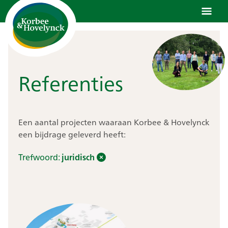
Ga
naar
de
inhoud
Referenties
Een aantal projecten waaraan Korbee & Hovelynck
een bijdrage geleverd heeft:
Trefwoord:
juridisch
Toon alle referenties