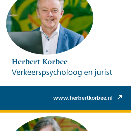
Herbert Korbee
Verkeerspsycholoog en jurist
Herbert Korbee (Korbee & Hovelynck)
www.herbertkorbee.nl