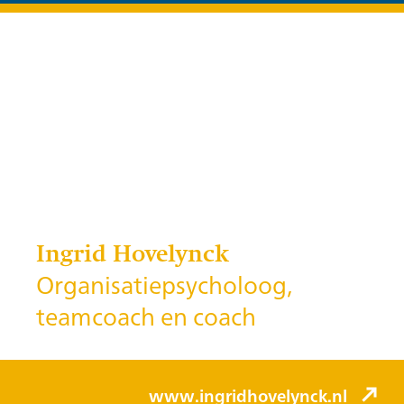
Ingrid Hovelynck
Organisatiepsycholoog,
teamcoach en coach
www.ingridhovelynck.nl