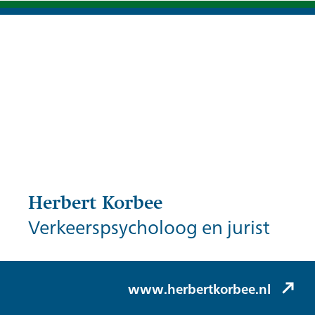
Herbert Korbee
Verkeerspsycholoog en jurist
Herbert Korbee (Korbee & Hovelynck)
www.herbertkorbee.nl