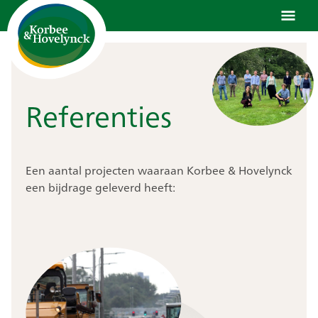
Ga
naar
de
inhoud
Referenties
Een aantal projecten waaraan Korbee & Hovelynck
een bijdrage geleverd heeft: