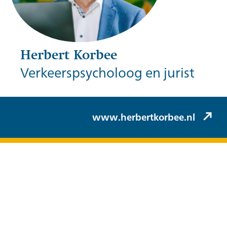
Herbert Korbee
Verkeerspsycholoog en jurist
Herbert Korbee (Korbee & Hovelynck)
www.herbertkorbee.nl